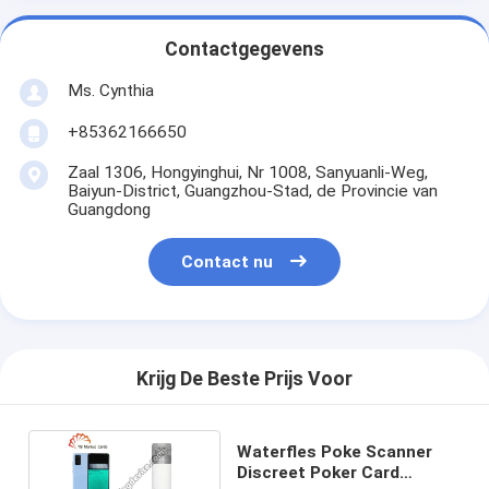
Contactgegevens
Ms. Cynthia
‪+85362166650‬
Zaal 1306, Hongyinghui, Nr 1008, Sanyuanli-Weg,
Baiyun-District, Guangzhou-Stad, de Provincie van
Guangdong
Contact nu
Krijg De Beste Prijs Voor
Waterfles Poke Scanner
Discreet Poker Card