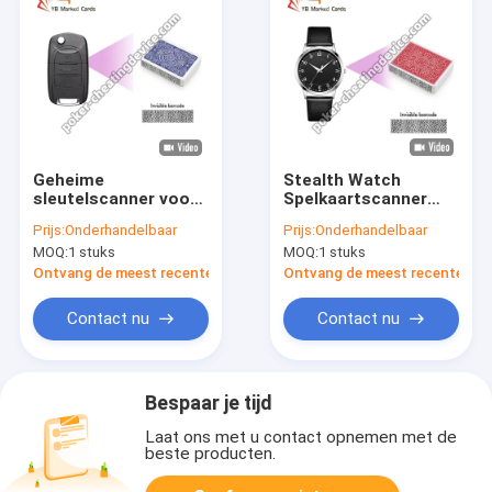
Geheime
Stealth Watch
sleutelscanner voor
Spelkaartscanner
barcode-
voor nauwkeurige
Prijs:
Onderhandelbaar
Prijs:
Onderhandelbaar
kaartbedrog.
Barcode Poker Card
MOQ:
1 stuks
MOQ:
1 stuks
Cheating
Ontvang de meest recente Prijs
Ontvang de meest recente Prij
Contact nu
Contact nu
Bespaar je tijd
Laat ons met u contact opnemen met de
beste producten.