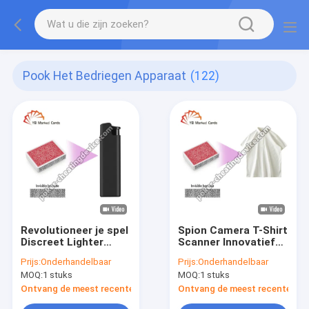
Pook Het Bedriegen Apparaat
(122)
Revolutioneer je spel
Spion Camera T-Shirt
Discreet Lighter
Scanner Innovatief
Verborgen Poker
Poker Cheat Device
Prijs:
Onderhandelbaar
Prijs:
Onderhandelbaar
Camera
MOQ:
1 stuks
MOQ:
1 stuks
Ontvang de meest recente Prijs
Ontvang de meest recente Prij