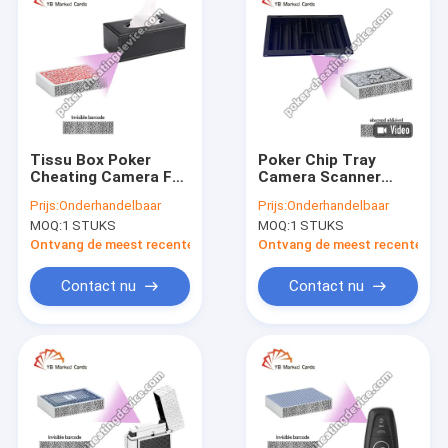
Tissu Box Poker
Poker Chip Tray
Cheating Camera For
Camera Scanner
Barcode Marked
voor Infrarood
Prijs:
Onderhandelbaar
Prijs:
Onderhandelbaar
Poker Cards
gemarkeerde
MOQ:
1 STUKS
MOQ:
1 STUKS
speelkaarten
Ontvang de meest recente Prijs
Ontvang de meest recente Prij
Contact nu
Contact nu
Huis
Producten
Ongeveer ons