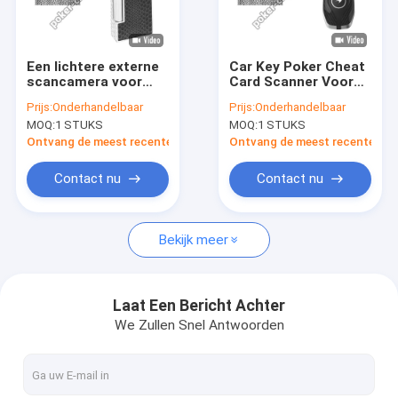
Fabrieksreis
Kwaliteitscontrole
Een lichtere externe
Car Key Poker Cheat
scancamera voor
Card Scanner Voor
Contacteer ons
gemarkeerde
Barcode Spelkaarten
Prijs:
Onderhandelbaar
Prijs:
Onderhandelbaar
streepjescodes
MOQ:
1 STUKS
MOQ:
1 STUKS
Nieuws
Ontvang de meest recente Prijs
Ontvang de meest recente Prij
Gevallen
Contact nu
Contact nu
Blog
Bekijk meer
Pook het Bedriegen Apparaat
Laat Een Bericht Achter
We Zullen Snel Antwoorden
Het Apparaat van de pookanalysator
Infrarode Contactlenzen