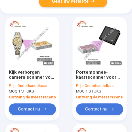
Geef uw vereiste
Kijk verborgen
Portemonnee-
camera scanner voor
kaartscanner voor
barcode zijkant
met barcodes
Prijs:
Onderhandelbaar
Prijs:
Onderhandelbaar
gemarkeerde kaarten
gemarkeerde dekken
MOQ:
1 STUKS
MOQ:
1 STUKS
Ontvang de meest recente Prijs
Ontvang de meest recente Prij
Contact nu
Contact nu