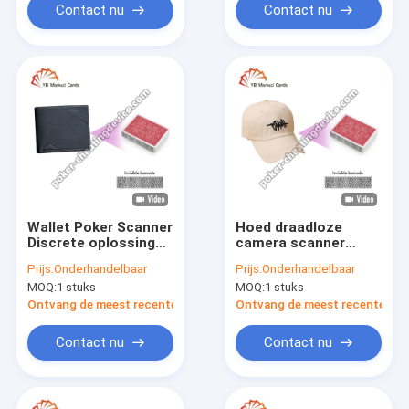
Contact nu
Contact nu
Wallet Poker Scanner
Hoed draadloze
Discrete oplossing
camera scanner
voor efficiënt
verborgen poker
Prijs:
Onderhandelbaar
Prijs:
Onderhandelbaar
pokerkaartscannen
cheat apparaat voor
MOQ:
1 stuks
MOQ:
1 stuks
barcode kaart
scannen
Ontvang de meest recente Prijs
Ontvang de meest recente Prij
Contact nu
Contact nu