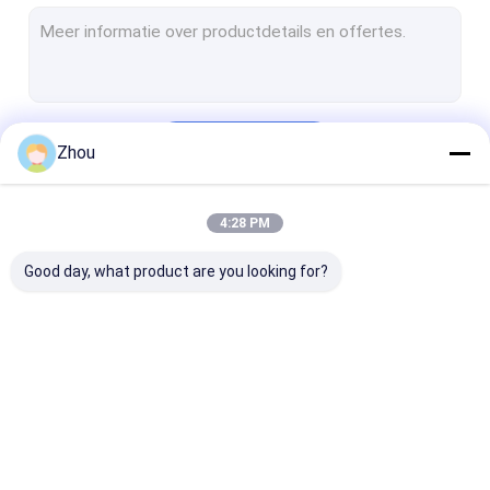
Spion het Bedriegen Apparaat
Gelasten met gemarkeerde kaarten
Barcode gemarkeerde speelkaarten
Doorgaan
Zhou
Infrarode Duidelijke Speelkaarten
4:28 PM
Onze Categorieën
Good day, what product are you looking for?
Pook het Bedriegen
Het Apparaat van de
Infrarode
Apparaat
pookanalysator
Contactlenze