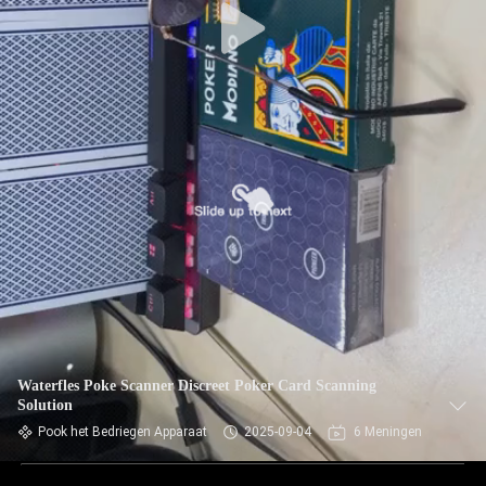
Waterfles Poke Scanner Discreet Poker Card Scanning
Solution
Pook het Bedriegen Apparaat
2025-09-04
6 Meningen