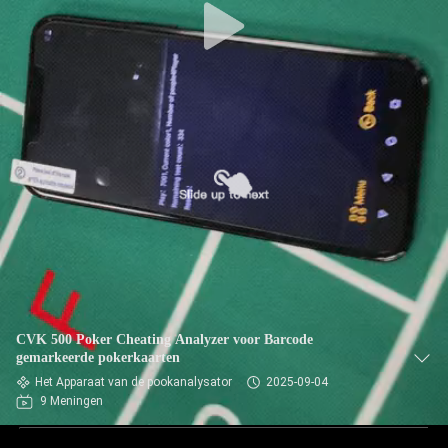
CVK 500 Poker Cheating Analyzer voor Barcode
gemarkeerde pokerkaarten
Het Apparaat van de pookanalysator
2025-09-04
9 Meningen