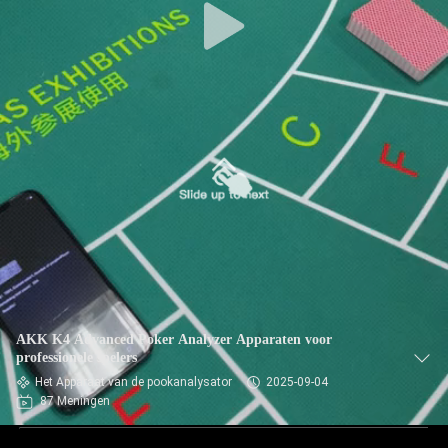
AKK K4 Advanced Poker Analyzer Apparaten voor
professionele spelers
Het Apparaat van de pookanalysator
2025-09-04
87 Meningen