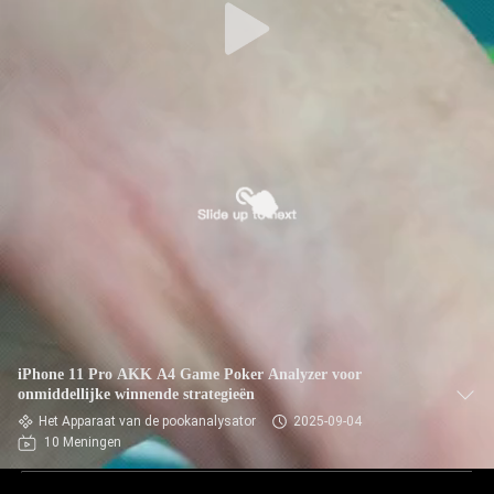
iPhone 11 Pro AKK A4 Game Poker Analyzer voor
onmiddellijke winnende strategieën
Het Apparaat van de pookanalysator
2025-09-04
10 Meningen