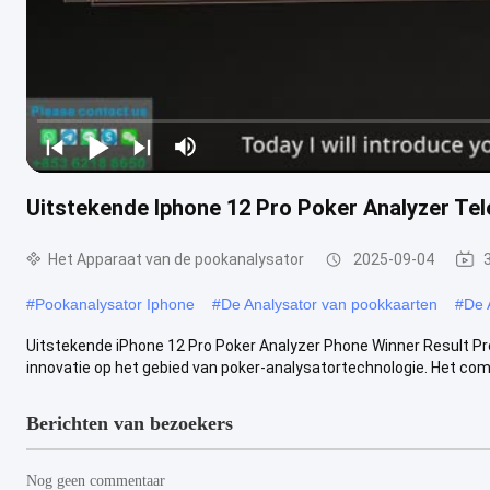
Uitstekende Iphone 12 Pro Poker Analyzer Tel
Het Apparaat van de pookanalysator
2025-09-04
#
Pookanalysator Iphone
#
De Analysator van pookkaarten
#
De 
Uitstekende iPhone 12 Pro Poker Analyzer Phone Winner Result Pr
innovatie op het gebied van poker-analysatortechnologie. Het comb
Berichten van bezoekers
Nog geen commentaar