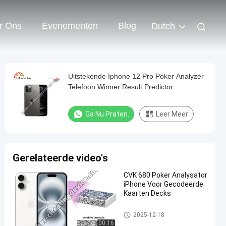
r Ons
Evenementen
Blog
Dutch
Uitstekende Iphone 12 Pro Poker Analyzer
Telefoon Winner Result Predictor
Ga Nu Praten.
Leer Meer
Gerelateerde video's
CVK 680 Poker Analysator
iPhone Voor Gecodeerde
Kaarten Decks
Het Apparaat van de pookanal
2025-12-18
ysator
00:16