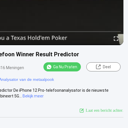
efoon Winner Result Predictor
Ga Nu Praten.
Deel
316 Meningen
Analysator van de metaalpook
edictor De iPhone 12 Pro-telefoonanalysator is de nieuwste
ineert 5G...
Bekijk meer
Laat een bericht achter.