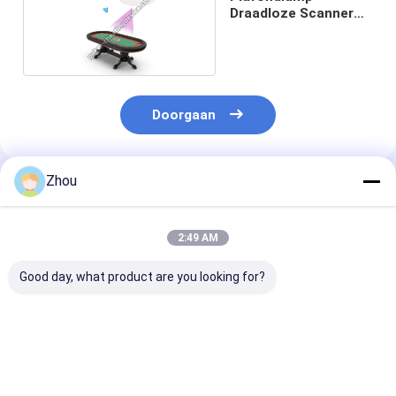
Draadloze Scanner
Camera
Doorgaan
Zhou
Geadviseerde Producten
2:49 AM
Good day, what product are you looking for?
Stealth Watch
Power Bank
Wallet Poker
Spelkaartscanner
verborgen
Scanner Ultim
voor nauwkeurige
pokercamera voor
Poker Analyze