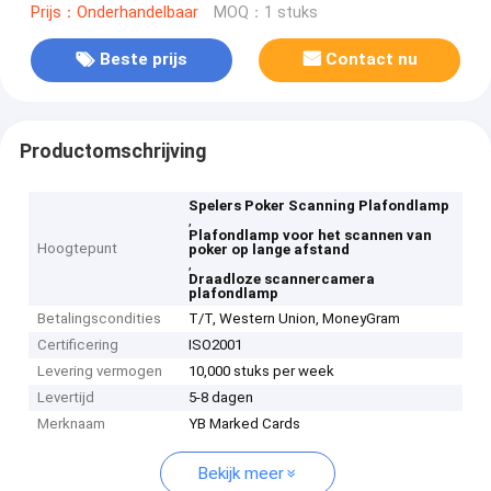
Prijs：Onderhandelbaar
MOQ：1 stuks
Beste prijs
Contact nu
Productomschrijving
Spelers Poker Scanning Plafondlamp
,
Plafondlamp voor het scannen van
Hoogtepunt
poker op lange afstand
,
Draadloze scannercamera
plafondlamp
Betalingscondities
T/T, Western Union, MoneyGram
Certificering
ISO2001
Levering vermogen
10,000 stuks per week
Levertijd
5-8 dagen
Merknaam
YB Marked Cards
Bekijk meer