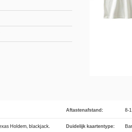
Aftastenafstand:
8-1
exas Holdem, blackjack.
Duidelijk kaartentype:
Bar