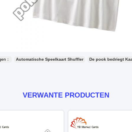
ngen：
Automatische Speelkaart Shuffler
De pook bedriegt Ka
VERWANTE PRODUCTEN