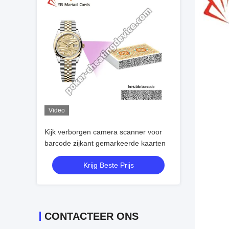
Video
Kijk verborgen camera scanner voor
barcode zijkant gemarkeerde kaarten
Krijg Beste Prijs
CONTACTEER ONS