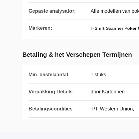
Gepaste analysator:
Alle modellen van po
Markeren:
T-Shirt Scanner Poker
Betaling & het Verschepen Termijnen
Min. bestelaantal
1 stuks
Verpakking Details
door Kartonnen
Betalingscondities
T/T, Western Union,