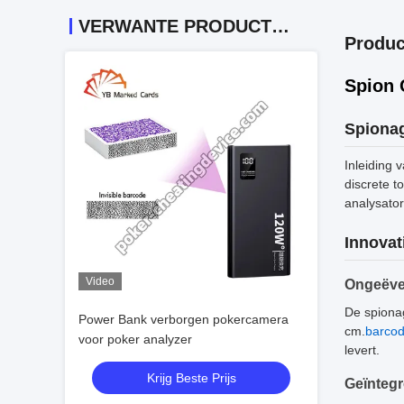
VERWANTE PRODUCTEN
Produc
Spion 
Spionag
Inleiding 
discrete t
analysator
Innovat
Video
Ongeëve
De spiona
Power Bank verborgen pokercamera
cm.
barcod
voor poker analyzer
levert.
Krijg Beste Prijs
Geïntegr