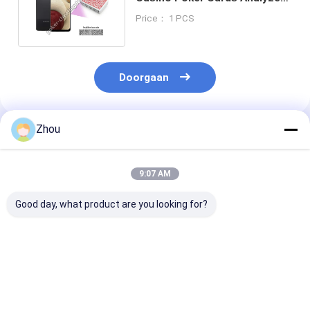
Voor Barcode Cards
Price： 1 PCS
Doorgaan
Zhou
Geadviseerde Producten
9:07 AM
Good day, what product are you looking for?
CVK 500 Moto G
CVK 500 iPhone 14
CVK 350 Poker
Stylus Marked Cards
Pro Poker Analyzer
Analyzer Hom
Poker Analyzer
iPhone voor
Verbeteren Fam
Geavanceerd Poker
nauwkeurige
Spel Plezier