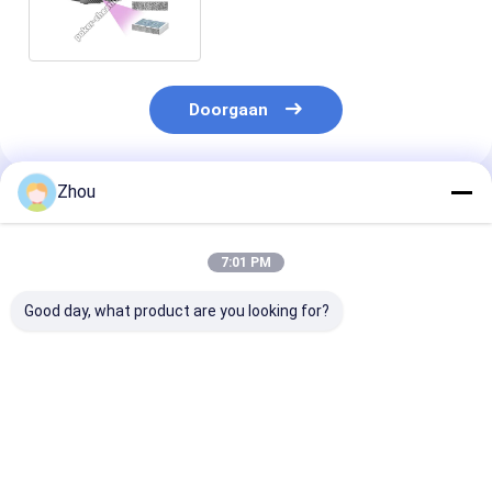
met poker analysator
Doorgaan
Zhou
Geadviseerde Producten
7:01 PM
Good day, what product are you looking for?
HD Poker Scanner
Auto sleutels Poker
Asbak Verborg
Zipper Wallet Lens
kaart scanner voor
Scanner voor 
Camera voor Poker
barcode
Analyzer met
analysator apparaat
gemarkeerde dekken
Barcode Detec