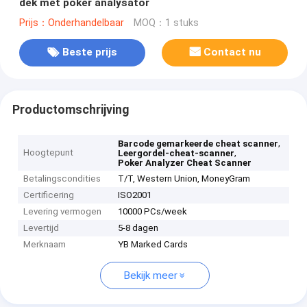
dek met poker analysator
Prijs：Onderhandelbaar
MOQ：1 stuks
Beste prijs
Contact nu
Productomschrijving
,
Barcode gemarkeerde cheat scanner
Hoogtepunt
,
Leergordel-cheat-scanner
Poker Analyzer Cheat Scanner
Betalingscondities
T/T, Western Union, MoneyGram
Certificering
ISO2001
Levering vermogen
10000 PCs/week
Levertijd
5-8 dagen
Merknaam
YB Marked Cards
Bekijk meer