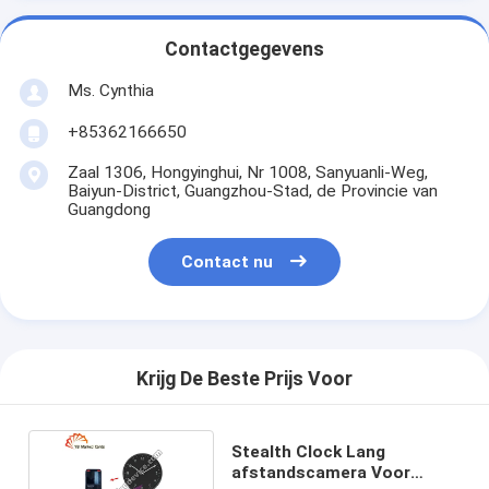
Contactgegevens
Ms. Cynthia
‪+85362166650‬
Zaal 1306, Hongyinghui, Nr 1008, Sanyuanli-Weg,
Baiyun-District, Guangzhou-Stad, de Provincie van
Guangdong
Contact nu
Krijg De Beste Prijs Voor
Stealth Clock Lang
afstandscamera Voor