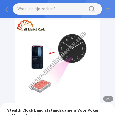
2
/
2
Stealth Clock Lang afstandscamera Voor Poker