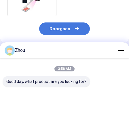
Poker gokken vals spelen
Doorgaan
Zhou
Geadviseerde Producten
3:58 AM
Good day, what product are you looking for?
HD Poker Scanner
Auto sleutels Poker
Asbak Verborg
Zipper Wallet Lens
kaart scanner voor
Scanner voor 
Camera voor Poker
barcode
Analyzer met
analysator apparaat
gemarkeerde dekken
Barcode Detec