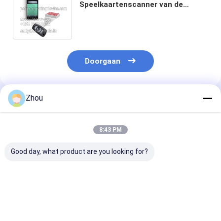
Speelkaartenscanner van de
Afstandsauto voor het
Apparatencamera van de
Pookanalysator
Doorgaan
Zhou
Geadviseerde Producten
8:43 PM
Good day, what product are you looking for?
HD Poker Scanner
Auto sleutels Poker
Asbak Verborg
Zipper Wallet Lens
kaart scanner voor
Scanner voor 
Camera voor Poker
barcode
Analyzer met