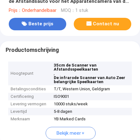
de Afstandsauto voor het Apparatencamera van de
Pookanalysator
Prijs：Onderhandelbaar
MOQ：1 stuk
Beste prijs
Contact nu
Productomschrijving
35cm de Scanner van
Afstandsspeelkaarten
Hoogtepunt
,
De infrarode Scanner van Auto Zeer
belangrijke Speelkaarten
Betalingscondities
T/T, Western Union, Geldgram
Certificering
ISO9001
Levering vermogen
10000 stuks/week
Levertijd
5-8 dagen
Merknaam
YB Marked Cards
Bekijk meer