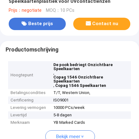
Speelkaartenplastiek voor UVcontactlenzen
Prijs：negotiate
MOQ：10 PCs
Beste prijs
Contact nu
Productomschrijving
De pook bedriegt Onzichtbare
Speelkaarten
,
Hoogtepunt
Copag 1546 Onzichtbare
Speelkaarten
,
Copag 1546 Speelkaarten
Betalingscondities
T/T, Western Union,
Certificering
ISO9001
Levering vermogen
10000 PCs/week
Levertijd
5-8 dagen
Merknaam
YB Marked Cards
Bekijk meer