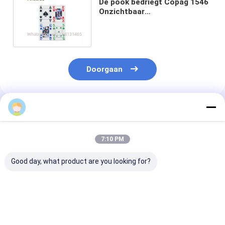
De pook bedriegt Copag 1546
Onzichtbaar
Speelkaartenplastiek voor
UVcontactlenzen
Doorgaan
Geadviseerde Producten
7:10 PM
Good day, what product are you looking for?
Copag Texas
Modiano
Copag 4 Colou
Hold'em UV Marked
Professional
Plastic Secret