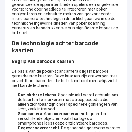
geavanceerde apparaten bieden spelers een ongekende
voorsprong door naadloos te integreren met poker
analysatoren en gebruik te maken van geavanceerde
micro camera technologieIn dit artikel gaan we in op de
technische ingewikkeldheden van poker scanning
camera's en benadrukken we hun significante impact op
het spel.
De technologie achter barcode
kaarten
Begrip van barcode kaarten
De basis van de poker-scancamera's ligt in barcode
gemarkeerde kaarten. Deze kaarten zijn ontworpen met
onzichtbare barcodes die het standaard menselijk zicht
niet kan detecteren.
Onzichtbare tekens
: Speciale inkt wordt gebruikt om
de kaarten te markeren met streepjescodes die
alleen zichtbaar zijn onder specifieke golflengten van
licht, vaak infrarood.
Scancamera
: A
scannercamera
geïntegreerd in
verschillende objecten zoals horloges of
smartphones leest deze onzichtbare barcodes.
Gegevensoverdracht
: De gescande gegevens worden