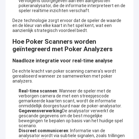
vervolgens doorgegeven aan een aangesloten
pokeranalysator, die de informatie interpreteert en de
speler realtime inzichten verschaft.
Deze technologie zorgt ervoor dat de speler de waarde
en de kleur van elke kaart in het spel kent, wat een
aanzienlijk strategisch voordeel biedt.
Hoe Poker Scanners worden
geïntegreerd met Poker Analyzers
Naadloze integratie voor real-time analyse
De echte kracht van poker scanning camera's wordt
gerealiseerd wanneer ze samenwerken met poker
analyzers.
Real-time scannen
: Wanneer de speler met de
verborgen camera de met een streepjescode
gemarkeerde kaarten scant, wordt de informatie
onmiddellijk doorgestuurd naar de poker-analysator.
Gegevensverwerking
De analysator verwerkt de
gescande gegevens om de best mogelijke
bewegingen te bepalen op basis van het huidige spel
scenario.
Discreet communiceren
: Informatie van de
analysator wordt via subtiele signalen, zoals trillingen