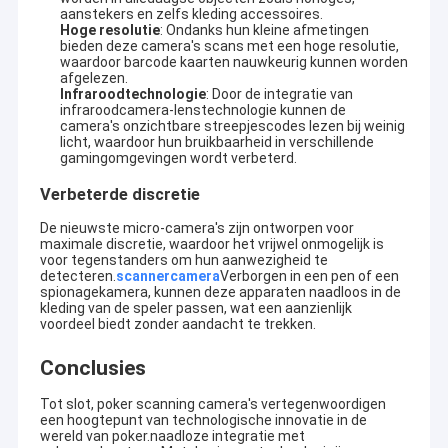
aanstekers en zelfs kleding accessoires.
Hoge resolutie
: Ondanks hun kleine afmetingen
bieden deze camera's scans met een hoge resolutie,
waardoor barcode kaarten nauwkeurig kunnen worden
afgelezen.
Infraroodtechnologie
: Door de integratie van
infraroodcamera-lenstechnologie kunnen de
camera's onzichtbare streepjescodes lezen bij weinig
licht, waardoor hun bruikbaarheid in verschillende
gamingomgevingen wordt verbeterd.
Verbeterde discretie
De nieuwste micro-camera's zijn ontworpen voor
maximale discretie, waardoor het vrijwel onmogelijk is
voor tegenstanders om hun aanwezigheid te
detecteren.
scannercamera
Verborgen in een pen of een
spionagekamera, kunnen deze apparaten naadloos in de
kleding van de speler passen, wat een aanzienlijk
voordeel biedt zonder aandacht te trekken.
Huis
YB Poker Cheat Co., Ltd werd opgericht in 1999 en is gevestigd
Conclusies
in een internationaal beroemde stad Guangzhou. Het is het
Producten
eerste bedrijf dat een licentie kreeg voor de productie,
Tot slot, poker scanning camera's vertegenwoordigen
distributie en casino-service.YB Poker Cheat is in staat
een hoogtepunt van technologische innovatie in de
Ongeveer ons
om
Poker analysator, onzichtbare inkt gemarkeerde kaarten,
wereld van poker.naadloze integratie met
UV-contactlenzen, poker scanner, onzichtbare inkt zijde