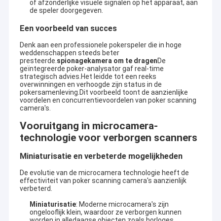
of afzonderlijke visuele signalen op het apparaat, aan
de speler doorgegeven.
Een voorbeeld van succes
Denk aan een professionele pokerspeler die in hoge
weddenschappen steeds beter
presteerde.
spionagekamera om te dragen
De
geïntegreerde poker-analysator gaf real-time
strategisch advies.Het leidde tot een reeks
overwinningen en verhoogde zijn status in de
pokersamenleving.Dit voorbeeld toont de aanzienlijke
voordelen en concurrentievoordelen van poker scanning
camera's.
Vooruitgang in microcamera-
technologie voor verborgen scanners
Miniaturisatie en verbeterde mogelijkheden
De evolutie van de microcamera technologie heeft de
effectiviteit van poker scanning camera's aanzienlijk
verbeterd.
Miniaturisatie
: Moderne microcamera's zijn
ongelooflijk klein, waardoor ze verborgen kunnen
worden in alledaagse objecten zoals horloges,