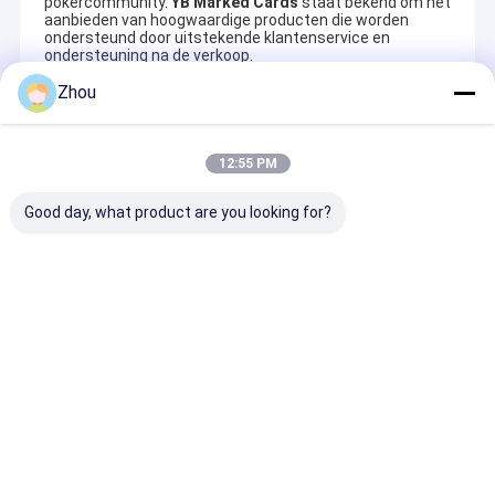
pokercommunity.
YB Marked Cards
staat bekend om het
aanbieden van hoogwaardige producten die worden
ondersteund door uitstekende klantenservice en
ondersteuning na de verkoop.
Zhou
Recommended Products
12:55 PM
Good day, what product are you looking for?
Zonnebrillen voor
Modieus Lichte
Pro-grade
poker Verbeter je
zonnebril
onzichtbare
spel met
Bedriegerbril Violet
gemarkeerde k
gemarkeerde
Paars
en zonnebrille
kaartenbrillen
gokken.
Aanvraag sturen
Aanvraag sturen
Aanvraag s
Thuis
Ongeveer
Contacteer
Desktop