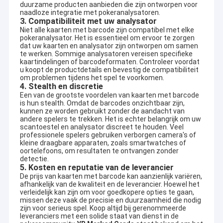
duurzame producten aanbieden die zijn ontworpen voor
naadloze integratie met pokeranalysatoren.
3. Compatibiliteit met uw analysator
Niet alle kaarten met barcode zijn compatibel met elke
pokeranalysator. Het is essentieel om ervoor te zorgen
dat uw kaarten en analysator zijn ontworpen om samen
te werken. Sommige analysatoren vereisen specifieke
kaartindelingen of barcodeformaten. Controleer voordat
u koopt de productdetails en bevestig de compatibiliteit
om problemen tijdens het spel te voorkomen.
4. Stealth en discretie
Een van de grootste voordelen van kaarten met barcode
is hun stealth. Omdat de barcodes onzichtbaar zijn,
kunnen ze worden gebruikt zonder de aandacht van
andere spelers te trekken. Het is echter belangrijk om uw
scantoestel en analysator discreet te houden. Veel
professionele spelers gebruiken verborgen camera's of
kleine draagbare apparaten, zoals smartwatches of
oortelefoons, om resultaten te ontvangen zonder
detectie.
5. Kosten en reputatie van de leverancier
De prijs van kaarten met barcode kan aanzienlijk variëren,
afhankelijk van de kwaliteit en de leverancier. Hoewel het
verleidelijk kan zijn om voor goedkopere opties te gaan,
missen deze vaak de precisie en duurzaamheid die nodig
zijn voor serieus spel. Koop altijd bij gerenommeerde
leveranciers met een solide staat van dienst in de