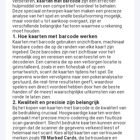
verbeteren,
kaarten met barcode
zijn een effectief
hulpmiddel om een competitief voordeel te behalen.
Deze speciaal ontworpen kaarten maken een precieze
analyse van het spel en snelle besluitvorming mogelijk,
maar voordat u tot aankoop overgaat, zijn er
verschillende belangrijke factoren waarmee u rekening
moet houden.
1. Hoe kaarten met barcode werken
Kaarten met barcode gebruiken onzichtbare, machinaal
leesbare codes die op de randen van elke kaart zijn
ingebed. Deze barcodes zijn niet zichtbaar voor het
menselijk oog en vereisen een scantoestel om te
decoderen. Een camera die op een verborgen locatie is
geïnstalleerd, zoals in een fichesbak of op een
smartwatch, scant de kaarten tijdens het spel. De
gegevens worden vervolgens naar een pokeranalysator
gestuurd, die real-time resultaten geeft, waardoor
spelers een direct voordeel hebben door hen de beste
handen of de meest waarschijnlijke uitkomsten van een
ronde te laten zien.
2. Kwaliteit en precisie zijn belangrijk
Bij het kopen van kaarten met barcode is de kwaliteit van
de bedrukking cruciaal. Hoogwaardige kaarten worden
gemaakt met precisie micro-codering die een foutloze
scan garandeert. Slecht bedrukte kaarten kunnen ervoor
zorgen dat de scanner de gegevens verkeerd leest of
helemaal niet scant. Kies altijd kaarten van vertrouwde
merken zoals
YB Marked Cards
, die betrouwbare en