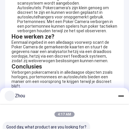
scansysteem wordt aangeboden.
Autosleutels: Pokercamera's zijn klein genoeg om
discreet te zijn en kunnen worden geplaatst in
autosleutelhangers voor onopgemerkt gebruik.
Portemonnees: Met een Poker Camera verborgen in
een portemonnee kunnen spelers hun poker tactieken
verborgen houden terwijl ze het spel observeren.
Hoe werken ze?
Eenmaal ingebed in een alledaags voorwerp scant de
Poker Camera de gemarkeerde kaarten en stuurt de
gegevens naar een analysator.hetzij via een draadloos
oordopje, hetzij via een discreet feedback systeem,
zodat zij weloverwogen beslissingen kunnen nemen.
Conclusies
Verborgen pokercamera's in alledaagse objecten zoals
horloges, portemonnees en autosleutels bieden een
manier om een voorsprong te krijgen terwijl je discreet
blijft.
Zhou
Recommended Products
4:17 AM
Good day, what product are you looking for?