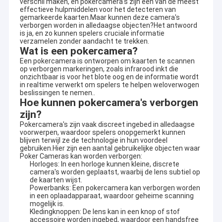
verschil maken, en pokercamera's zijn een van de meest
effectieve hulpmiddelen voor het detecteren van
gemarkeerde kaarten.Maar kunnen deze camera's
verborgen worden in alledaagse objecten?Het antwoord
is ja, en zo kunnen spelers cruciale informatie
verzamelen zonder aandacht te trekken.
Wat is een pokercamera?
Een pokercamera is ontworpen om kaarten te scannen
op verborgen markeringen, zoals infrarood inkt die
onzichtbaar is voor het blote oog.en de informatie wordt
in realtime verwerkt om spelers te helpen weloverwogen
beslissingen te nemen..
Hoe kunnen pokercamera's verborgen
zijn?
Pokercamera's zijn vaak discreet ingebed in alledaagse
voorwerpen, waardoor spelers onopgemerkt kunnen
blijven terwijl ze de technologie in hun voordeel
gebruiken.Hier zijn een aantal gebruikelijke objecten waar
Poker Cameras kan worden verborgen:
Horloges: In een horloge kunnen kleine, discrete
camera's worden geplaatst, waarbij de lens subtiel op
de kaarten wijst.
Powerbanks: Een pokercamera kan verborgen worden
in een oplaadapparaat, waardoor geheime scanning
mogelijk is.
Kledingknoppen: De lens kan in een knop of stof
accessoire worden ingebed, waardoor een handsfree